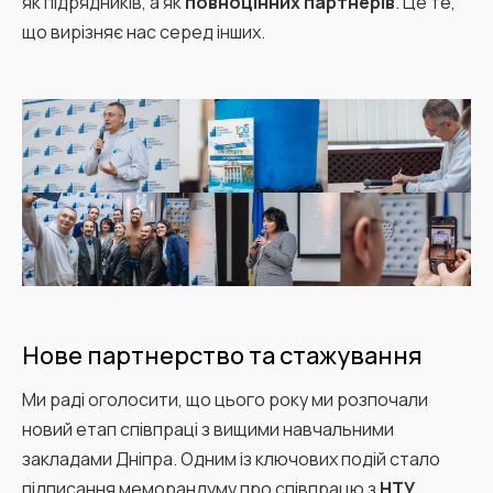
як підрядників, а як
повноцінних партнерів
. Це те,
що вирізняє нас серед інших.
Нове партнерство та стажування
Ми раді оголосити, що цього року ми розпочали
новий етап співпраці з вищими навчальними
закладами Дніпра. Одним із ключових подій стало
підписання меморандуму про співпрацю з
НТУ