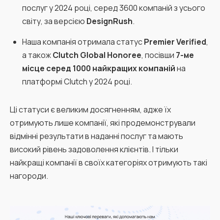
послуг у 2024 році, серед 3600 компаній з усього
світу, за версією
DesignRush
.
Наша компанія отримала статус
Premier Verified
,
а також
Clutch Global Honoree
, посівши
7-ме
місце серед 1000 найкращих компаній
на
платформі Clutch у 2024 році.
Ці статуси є великим досягненням, адже їх
отримують лише компанії, які продемонстрували
відмінні результати в наданні послуг та мають
високий рівень задоволення клієнтів. І тільки
найкращі компанії в своїх категоріях отримують такі
нагороди.