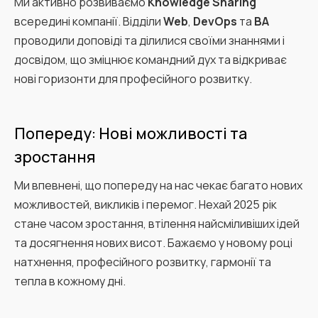
Ми активно розвиваємо
Knowledge Sharing
всередині компанії. Відділи
Web
,
DevOps
та
BA
проводили доповіді та ділилися своїми знаннями і
досвідом, що зміцнює командний дух та відкриває
нові горизонти для професійного розвитку.
Попереду: Нові можливості та
зростання
Ми впевнені, що попереду на нас чекає багато нових
можливостей, викликів і перемог. Нехай 2025 рік
стане часом зростання, втілення найсміливіших ідей
та досягнення нових висот. Бажаємо у новому році
натхнення, професійного розвитку, гармонії та
тепла в кожному дні.