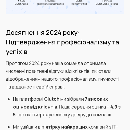
Досягнення 2024 року:
Підтвердження професіоналізму та
успіхів
Протягом 2024 року наша команда отримала
численні позитивні відгуки від клієнтів, які стали
відображенням нашого професіоналізму, гнучкості
та відданості своїй справі.
На платформі
Clutch
ми зібрали
7 високих
оцінок від клієнтів
. Наша середня оцінка –
4.9 з
5
, що підтверджує високу довіру до компанії.
Ми увійшли в
п’ятірку найкращих
компаній з IT-